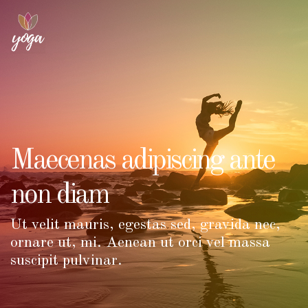
Maecenas adipiscing ante
non diam
Ut velit mauris, egestas sed, gravida nec,
ornare ut, mi. Aenean ut orci vel massa
suscipit pulvinar.